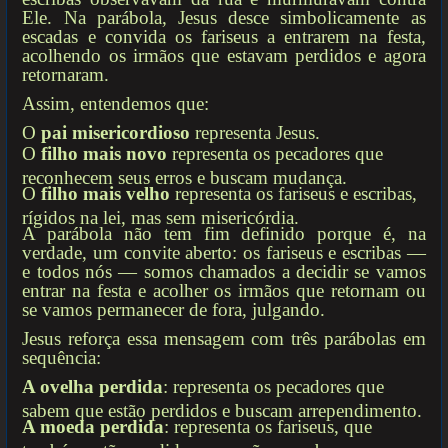
Ele. Na parábola, Jesus desce simbolicamente as
escadas e convida os fariseus a entrarem na festa,
acolhendo os irmãos que estavam perdidos e agora
retornaram.
Assim, entendemos que:
O
pai misericordioso
representa Jesus.
O
filho mais novo
representa os pecadores que
reconhecem seus erros e buscam mudança.
O
filho mais velho
representa os fariseus e escribas,
rígidos na lei, mas sem misericórdia.
A parábola não tem fim definido porque é, na
verdade, um convite aberto: os fariseus e escribas —
e todos nós — somos chamados a decidir se vamos
entrar na festa e acolher os irmãos que retornam ou
se vamos permanecer de fora, julgando.
Jesus reforça essa mensagem com três parábolas em
sequência:
A ovelha perdida
: representa os pecadores que
sabem que estão perdidos e buscam arrependimento.
A moeda perdida
: representa os fariseus, que
também estão perdidos, mas não percebem sua