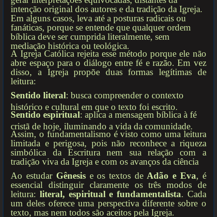
intenção original dos autores e da tradição da Igreja.
Em alguns casos, leva até a posturas radicais ou
fanáticas, porque se entende que qualquer ordem
bíblica deve ser cumprida literalmente, sem
mediação histórica ou teológica.
A Igreja Católica rejeita esse método porque ele não
abre espaço para o diálogo entre fé e razão. Em vez
disso, a Igreja propõe duas formas legítimas de
leitura:
Sentido literal
: busca compreender o contexto
histórico e cultural em que o texto foi escrito.
Sentido espiritual
: aplica a mensagem bíblica à fé
cristã de hoje, iluminando a vida da comunidade.
Assim, o fundamentalismo é visto como uma leitura
limitada e perigosa, pois não reconhece a riqueza
simbólica da Escritura nem sua relação com a
tradição viva da Igreja e com os avanços da ciência
Ao estudar
Gênesis
e os textos de
Adão e Eva
, é
essencial distinguir claramente os três modos de
leitura:
literal, espiritual e fundamentalista
. Cada
um deles oferece uma perspectiva diferente sobre o
texto, mas nem todos são aceitos pela Igreja.