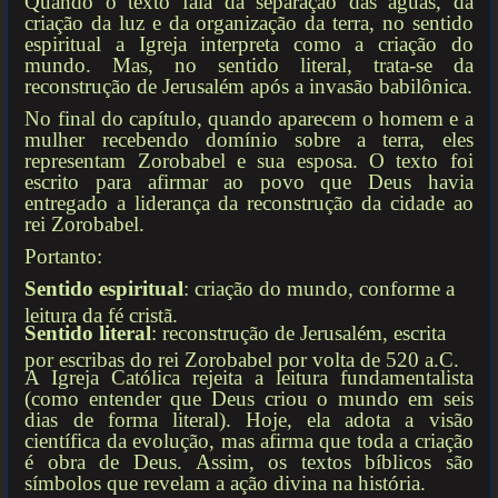
Quando o texto fala da separação das águas, da
criação da luz e da organização da terra, no sentido
espiritual a Igreja interpreta como a criação do
mundo. Mas, no sentido literal, trata-se da
reconstrução de Jerusalém após a invasão babilônica.
No final do capítulo, quando aparecem o homem e a
mulher recebendo domínio sobre a terra, eles
representam Zorobabel e sua esposa. O texto foi
escrito para afirmar ao povo que Deus havia
entregado a liderança da reconstrução da cidade ao
rei Zorobabel.
Portanto:
Sentido espiritual
: criação do mundo, conforme a
leitura da fé cristã.
Sentido literal
: reconstrução de Jerusalém, escrita
por escribas do rei Zorobabel por volta de 520 a.C.
A Igreja Católica rejeita a leitura fundamentalista
(como entender que Deus criou o mundo em seis
dias de forma literal). Hoje, ela adota a visão
científica da evolução, mas afirma que toda a criação
é obra de Deus. Assim, os textos bíblicos são
símbolos que revelam a ação divina na história.