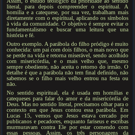
Assim, o estudo teológico dá prioridade ao sentido
literal, para depois compreender o espiritual. A
homilia e a catequese, por sua vez, trabalham mais
diretamente com o espiritual, aplicando os símbolos
à vida da comunidade. O objetivo é sempre evitar o
fundamentalismo e buscar uma leitura que una
história e fé.
Outro exemplo. A parábola do filho pródigo é muito
conhecida: um pai com dois filhos, o mais novo que
se perde na vida e retorna miserável, sendo acolhido
com misericórdia, e o mais velho que, mesmo
sempre obediente, não aceita o retorno do irmão. O
detalhe é que a parábola não tem final definido, não
sabemos se o filho mais velho entrou na festa ou
não.
No sentido espiritual, ela é usada em homilias e
catequeses para falar do amor e da misericórdia de
Deus. Mas no sentido literal, precisamos olhar para o
contexto em que Jesus contou essa parábola. Em
Lucas 15, vemos que Jesus estava cercado por
publicanos e pecadores, enquanto fariseus e escribas
murmuravam contra Ele por estar comendo com
essas pessoas. Assim, os três personagens da