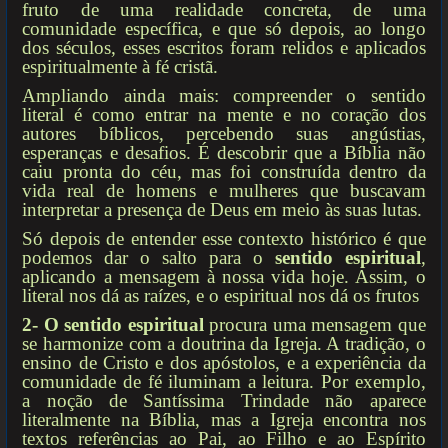
fruto de uma realidade concreta, de uma
comunidade específica, e que só depois, ao longo
dos séculos, esses escritos foram relidos e aplicados
espiritualmente à fé cristã.
Ampliando ainda mais: compreender o sentido
literal é como entrar na mente e no coração dos
autores bíblicos, percebendo suas angústias,
esperanças e desafios. É descobrir que a Bíblia não
caiu pronta do céu, mas foi construída dentro da
vida real de homens e mulheres que buscavam
interpretar a presença de Deus em meio às suas lutas.
Só depois de entender esse contexto histórico é que
podemos dar o salto para o
sentido espiritual
,
aplicando a mensagem à nossa vida hoje. Assim, o
literal nos dá as raízes, e o espiritual nos dá os frutos
2- O sentido espiritual
procura uma mensagem que
se harmonize com a doutrina da Igreja. A tradição, o
ensino de Cristo e dos apóstolos, e a experiência da
comunidade de fé iluminam a leitura. Por exemplo,
a noção de Santíssima Trindade não aparece
literalmente na Bíblia, mas a Igreja encontra nos
textos referências ao Pai, ao Filho e ao Espírito