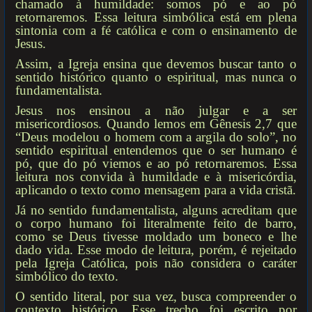
chamado à humildade: somos pó e ao pó
retornaremos. Essa leitura simbólica está em plena
sintonia com a fé católica e com o ensinamento de
Jesus.
Assim, a Igreja ensina que devemos buscar tanto o
sentido histórico quanto o espiritual, mas nunca o
fundamentalista.
Jesus nos ensinou a não julgar e a ser
misericordiosos. Quando lemos em Gênesis 2,7 que
“Deus modelou o homem com a argila do solo”, no
sentido espiritual entendemos que o ser humano é
pó, que do pó viemos e ao pó retornaremos. Essa
leitura nos convida à humildade e à misericórdia,
aplicando o texto como mensagem para a vida cristã.
Já no sentido fundamentalista, alguns acreditam que
o corpo humano foi literalmente feito de barro,
como se Deus tivesse moldado um boneco e lhe
dado vida. Esse modo de leitura, porém, é rejeitado
pela Igreja Católica, pois não considera o caráter
simbólico do texto.
O sentido literal, por sua vez, busca compreender o
contexto histórico. Esse trecho foi escrito por