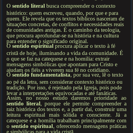
O
sentido literal
busca compreender o contexto
histórico: quem escreveu, quando, por que e para
quem. Ele revela que os textos bíblicos nasceram de
situações concretas, de conflitos e necessidades reais
de comunidades antigas. É o caminho da teologia,
que procura aprofundar-se na história e na cultura
para entender o significado original.
O
sentido espiritual
procura aplicar o texto à fé
cristã de hoje, iluminando a vida da comunidade. É
o que se faz na catequese e na homilia: extrair
mensagens simbólicas que apontam para Cristo e
ajudam os fiéis a viverem sua fé no cotidiano.
O
sentido fundamentalista
, por sua vez, lê o texto
ao pé da letra, sem considerar contexto histórico ou
tradição. Por isso, é rejeitado pela Igreja, pois pode
levar a interpretações equivocadas e até fanáticas.
Assim, no nosso estudo daremos prioridade ao
sentido literal
, porque ele permite compreender a
raiz histórica dos textos e, a partir daí, construir uma
leitura espiritual mais sólida e consciente. Já a
catequese e a homilia trabalham principalmente com
o
sentido espiritual
, oferecendo mensagens práticas
e simbólicas para a vida cristã.