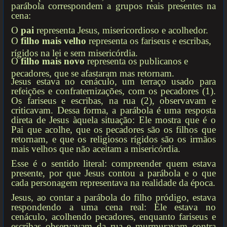
parábola correspondem a grupos reais presentes na
cena:
O
pai
representa Jesus, misericordioso e acolhedor.
O
filho mais velho
representa os fariseus e escribas,
rígidos na lei e sem misericórdia.
O
filho mais novo
representa os publicanos e
pecadores, que se afastaram mas retornam.
Jesus estava no cenáculo, um terraço usado para
refeições e confraternizações, com os pecadores (1).
Os fariseus e escribas, na rua (2), observavam e
criticavam. Dessa forma, a parábola é uma resposta
direta de Jesus àquela situação: Ele mostra que é o
Pai que acolhe, que os pecadores são os filhos que
retornam, e que os religiosos rígidos são os irmãos
mais velhos que não aceitam a misericórdia.
Esse é o sentido literal: compreender quem estava
presente, por que Jesus contou a parábola e o que
cada personagem representava na realidade da época.
Jesus, ao contar a parábola do filho pródigo, estava
respondendo a uma cena real: Ele estava no
cenáculo, acolhendo pecadores, enquanto fariseus e
escribas observavam da rua e murmuravam contra