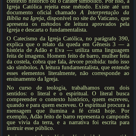
contexto histórico ou o caráter simbólico. Por isso, a
Igreja Católica rejeita esse método. Existe até um
documento oficial chamado
A Interpretação da
Bíblia na Igreja
, disponível no site do Vaticano, que
apresenta os métodos de leitura aprovados pela
Igreja e descarta o fundamentalista.
O Catecismo da Igreja Católica, no parágrafo 390,
explica que o relato da queda em Gênesis 3 — a
história de Adão e Eva — utiliza uma linguagem
feita de imagens. Homem feito de barro, mulher feita
da costela, cobra que fala, árvore proibida: tudo isso
são símbolos. A leitura fundamentalista, que entende
esses elementos literalmente, não corresponde ao
ensinamento da Igreja.
No curso de teologia, trabalhamos com dois
sentidos: o literal e o espiritual. O literal busca
compreender o contexto histórico, quem escreveu,
quando e para quem escreveu. O espiritual procura a
mensagem que ilumina a fé cristã hoje. Por
exemplo, Adão feito de barro representa o camponês
que vivia da terra, e a narrativa foi escrita para
instruir esse público.