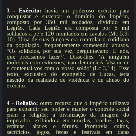
3 - Exército:
havia um poderoso exército para
conquistar e sustentar o domínio do Império,
composto por 350 mil soldados, dividido em
Legião. Cada Legião era composta por 6 mil
soldados a pé e 120 montados em cavalos (Mc 5,9-
10). Uma de suas funções era controlar o cotidiano
da população, frequentemente cometendo abusos.
“Os soldados, por sua vez, perguntavam: ‘E nós,
que precisamos fazer?’. Disse-lhes: ‘A ninguém
molesteis com extorsões; não denuncieis falsamente
e contentai-vos com o vosso soldo’ (Lc 3,14). Esse
texto, exclusivo do evangelho de Lucas, teria
nascido da realidade de violência e de abuso do
exército.
4 - Religião:
outro recurso que o Império utilizava
para expandir seu poder e manter o controle social
eram a religião: a divinização da imagem do
imperador, exibindo-a em moedas, broches, taças,
estátuas, altares e fóruns. Promovia cultos,
sacrifícios, jogos, festas e festivais em datas