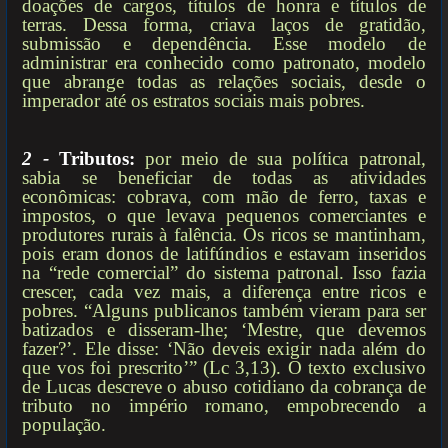
doações de cargos, títulos de honra e títulos de
terras. Dessa forma, criava laços de gratidão,
submissão e dependência. Esse modelo de
administrar era conhecido como patronato, modelo
que abrange todas as relações sociais, desde o
imperador até os estratos sociais mais pobres.
2 -
Tributos:
por meio de sua política patronal,
sabia se beneficiar de todas as atividades
econômicas: cobrava, com mão de ferro, taxas e
impostos, o que levava pequenos comerciantes e
produtores rurais à falência. Os ricos se mantinham,
pois eram donos de latifúndios e estavam inseridos
na “rede comercial” do sistema patronal. Isso fazia
crescer, cada vez mais, a diferença entre ricos e
pobres. “Alguns publicanos também vieram para ser
batizados e disseram-lhe; ‘Mestre, que devemos
fazer?’. Ele disse: ‘Não deveis exigir nada além do
que vos foi prescrito’” (Lc 3,13). O texto exclusivo
de Lucas descreve o abuso cotidiano da cobrança de
tributo no império romano, empobrecendo a
população.