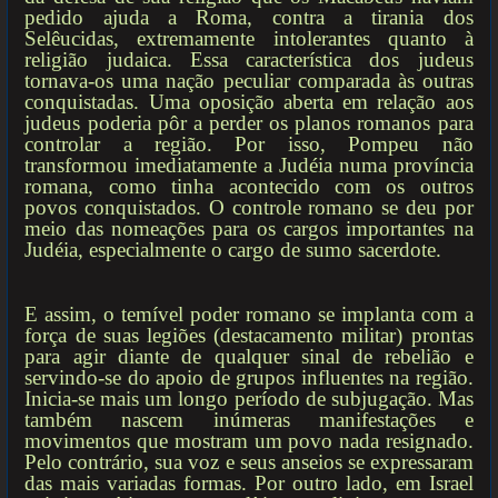
pedido ajuda a Roma, contra a tirania dos
Selêucidas, extremamente intolerantes quanto à
religião judaica. Essa característica dos judeus
tornava-os uma nação peculiar comparada às outras
conquistadas. Uma oposição aberta em relação aos
judeus poderia pôr a perder os planos romanos para
controlar a região. Por isso, Pompeu não
transformou imediatamente a Judéia numa província
romana, como tinha acontecido com os outros
povos conquistados. O controle romano se deu por
meio das nomeações para os cargos importantes na
Judéia, especialmente o cargo de sumo sacerdote.
E assim, o temível poder romano se implanta com a
força de suas legiões (destacamento militar) prontas
para agir diante de qualquer sinal de rebelião e
servindo-se do apoio de grupos influentes na região.
Inicia-se mais um longo período de subjugação. Mas
também nascem inúmeras manifestações e
movimentos que mostram um povo nada resignado.
Pelo contrário, sua voz e seus anseios se expressaram
das mais variadas formas. Por outro lado, em Israel