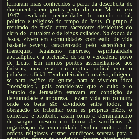
tornaram mais conhecidos a partir da descoberta de
documentos em grutas perto do mar Morto, em
1947, revelando preciosidades do mundo social,
político e religioso do tempo de Jesus. O grupo é
resultado de fusão entre sacerdotes dissidentes do
clero de Jerusalém e de leigos exilados. Na época de
Jesus, vivem em comunidades com estilo de vida
bastante severo, caracterizado pelo sacerdócio e
hierarquia, legalismo rigoroso, espiritualidade
apocalíptica e a pretensão de ser o verdadeiro povo
de Deus. Em muitos pontos assemelham-se aos
fariseus, mas estão em ruptura radical com o
judaísmo oficial. Tendo deixado Jerusalém, dirigem-
se para regiões de grutas, para aí viverem ideal
"monástico", pois considerava que o culto e o
Templo de Jerusalém estavam em condição de
ilegitimidade e impureza. Levam vida em comum,
onde os bens são divididos entre todos, há
obrigação de trabalhar com as próprias mãos, o
comércio é proibido, assim como o derramamento
de sangue, mesmo em forma de sacrifícios. A
organização da comunidade lembra muito a das
ordens religiosas cristãs: condições severas para a