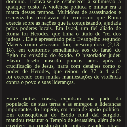
domínio. Tratava-se de estabelecer a submissão a
qualquer custo. A violência política e militar era a
marca desses tempos. Multidões de assassinados e
escravizados resultavam do terrorismo que Roma
exercia sobre as nações que ia conquistando, ajudada
pelos poderes locais. Em Israel, um fiel aliado de
Roma foi Herodes, que tinha o título de "rei dos
judeus". Ele é apresentado pelo Evangelho segundo
Mateus como assassino frio, inescrupuloso (2,13-
18), em contornos semelhantes aos do faraó do
Egito no episódio do êxodo. O historiador judeu
Flávio Josefo nascido poucos anos após a
crucificação de Jesus, narra com detalhes como o
poder de Herodes, que reinou de 37 a 4 a.C,
foi exercido com muitas manifestações de violência
contra o povo e suas lideranças.
Entre outras coisas, expulsou boa parte da
população de suas terras e as entregou a lideranças
importantes do império, em troca de apoio político.
Em consequência do êxodo rural daí surgido,
mandou restaurar o Templo de Jerusalém, além de se
envolver na construção de outras grandes obras,