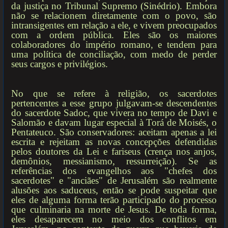
da justiça no Tribunal Supremo (Sinédrio). Embora
não se relacionem diretamente com o povo, são
intransigentes em relação a ele, e vivem preocupados
com a ordem pública. Eles são os maiores
colaboradores do império romano, e tendem para
uma política de conciliação, com medo de perder
seus cargos e privilégios.
No que se refere à religião, os sacerdotes
pertencentes a esse grupo julgavam-se descendentes
do sacerdote Sadoc, que vivera no tempo de Davi e
Salomão e davam lugar especial à Torá de Moisés, o
Pentateuco. São conservadores: aceitam apenas a lei
escrita e rejeitam as novas concepções defendidas
pelos doutores da Lei e fariseus (crença nos anjos,
demônios, messianismo, ressurreição). Se as
referências dos evangelhos aos "chefes dos
sacerdotes" e "anciães" de Jerusalém são realmente
alusões aos saduceus, então se pode suspeitar que
eles de alguma forma terão participado do processo
que culminaria na morte de Jesus. De toda forma,
eles desaparecem no meio dos conflitos em