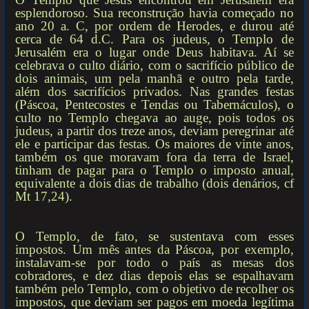
esplendoroso. Sua reconstrução havia começado no
ano 20 a. C, por ordem de Herodes, e durou até
cerca de 64 d.C. Para os judeus, o Templo de
Jerusalém era o lugar onde Deus habitava. Aí se
celebrava o culto diário, com o sacrifício público de
dois animais, um pela manhã e outro pela tarde,
além dos sacrifícios privados. Nas grandes festas
(Páscoa, Pentecostes e Tendas ou Tabernáculos), o
culto no Templo chegava ao auge, pois todos os
judeus, a partir dos treze anos, deviam peregrinar até
ele e participar das festas. Os maiores de vinte anos,
também os que moravam fora da terra de Israel,
tinham de pagar para o Templo o imposto anual,
equivalente a dois dias de trabalho (dois denários, cf
Mt 17,24).
O Templo, de fato, se sustentava com esses
impostos. Um mês antes da Páscoa, por exemplo,
instalavam-se por todo o país as mesas dos
cobradores, e dez dias depois elas se espalhavam
também pelo Templo, com o objetivo de recolher os
impostos, que deviam ser pagos em moeda legítima