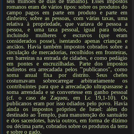
seis milhões de dias de trabalho). Esses impostos
romanos eram de vários tipos: sobre os produtos do
campo pagos em parte em produto e parte em
dinheiro; sobre as pessoas, com várias taxas, uma
relativa à propriedade, que variava de pessoa a
pessoa, e uma taxa pessoal, igual para todos,
incluindo mulheres e escravos (que eram
considerados posse), isentando apenas crianças e
anciãos. Havia também impostos cobrados sobre a
circulação de mercadorias, recolhidos em fronteiras,
em barreiras na entrada de cidades, e como pedágio
em pontes e encruzilhadas. Parte dos impostos
indiretos era arrecadada pelos '"publicanos", como
soma anual fixa por distrito. Seus chefes
costumavam sobrecarregar arbitrariamente os
contribuintes para que a arrecadação ultrapassasse a
soma arrendada e se convertesse em ganho pessoal
(cf. o caso de Zaqueu, em Lc 19,1-10). Os
publicanos eram por isso odiados pelo povo. Havia
ainda os impostos próprios de Israel: além do
destinado ao Templo, para manutenção do santuário
e dos sacerdotes, havia outros, em forma de dízimo
ou décima parte, cobrados sobre os produtos da terra
e sobre o gado.