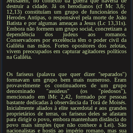
Jerusalém, no contexto da guerra que haveria de
destruir a cidade. Já os herodianos (cf Mc 3,6;
12,13) constituíam um grupo de funcionários de
Herodes Antipas, o responsável pela morte de João
Batista e por algumas ameaças a Jesus (Lc 13,31s).
Embora não formem um grupo social, concretizam a
dependência dos judeus aos romanos.
Conservadores por excelência têm o poder civil da
Galiléia nas mãos. Fortes opositores dos zelotas,
vivem preocupados em capturar agitadores políticos
na Galiléia.
Os fariseus (palavra que quer dizer ''separados")
formavam um grupo bem mais numeroso. Eram
provavelmente os continuadores de um grupo
denominado "assideus" (os "piedosos"),
mencionado em lMc 2,42, formado por pessoas
bastante dedicadas à observância da Torá de Moisés.
Inicialmente aliados à elite sacerdotal e aos grandes
proprietários de terras, os fariseus deles se afastam
para dirigir o povo, embora mantenham distância do
povo mais simples (que não conhece a Lei). São
nacionalistas e hostis ao império romano, mas sua