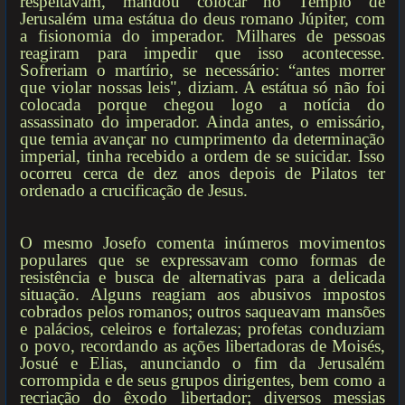
respeitavam, mandou colocar no Templo de
Jerusalém uma estátua do deus romano Júpiter, com
a fisionomia do imperador. Milhares de pessoas
reagiram para impedir que isso acontecesse.
Sofreriam o martírio, se necessário: “antes morrer
que violar nossas leis", diziam. A estátua só não foi
colocada porque chegou logo a notícia do
assassinato do imperador. Ainda antes, o emissário,
que temia avançar no cumprimento da determinação
imperial, tinha recebido a ordem de se suicidar. Isso
ocorreu cerca de dez anos depois de Pilatos ter
ordenado a crucificação de Jesus.
O mesmo Josefo comenta inúmeros movimentos
populares que se expressavam como formas de
resistência e busca de alternativas para a delicada
situação. Alguns reagiam aos abusivos impostos
cobrados pelos romanos; outros saqueavam mansões
e palácios, celeiros e fortalezas; profetas conduziam
o povo, recordando as ações libertadoras de Moisés,
Josué e Elias, anunciando o fim da Jerusalém
corrompida e de seus grupos dirigentes, bem como a
recriação do êxodo libertador; diversos messias