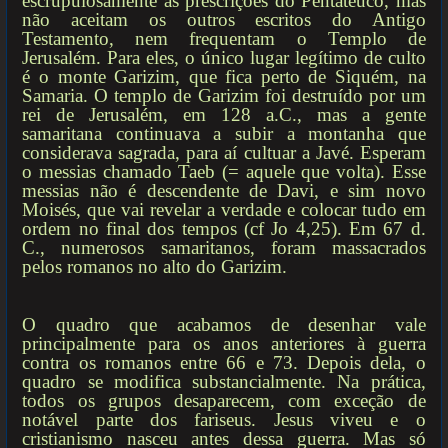
escrupulosamente as prescrições do Pentateuco, mas
não aceitam os outros escritos do Antigo
Testamento, nem frequentam o Templo de
Jerusalém. Para eles, o único lugar legítimo de culto
é o monte Garizim, que fica perto de Siquém, na
Samaria. O templo de Garizim foi destruído por um
rei de Jerusalém, em 128 a.C., mas a gente
samaritana continuava a subir a montanha que
considerava sagrada, para aí cultuar a Javé. Esperam
o messias chamado Taeb (= aquele que volta). Esse
messias não é descendente de Davi, e sim novo
Moisés, que vai revelar a verdade e colocar tudo em
ordem no final dos tempos (cf Jo 4,25). Em 67 d.
C., numerosos samaritanos, foram massacrados
pelos romanos no alto do Garizim.
O quadro que acabamos de desenhar vale
principalmente para os anos anteriores à guerra
contra os romanos entre 66 e 73. Depois dela, o
quadro se modifica substancialmente. Na prática,
todos os grupos desaparecem, com exceção de
notável parte dos fariseus. Jesus viveu e o
cristianismo nasceu antes dessa guerra. Mas só