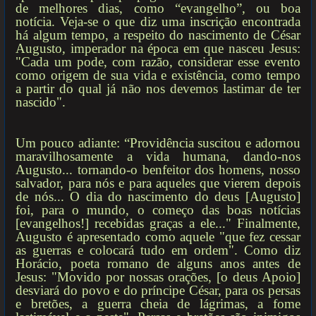
de melhores dias, como “evangelho”, ou boa
notícia. Veja-se o que diz uma inscrição encontrada
há algum tempo, a respeito do nascimento de César
Augusto, imperador na época em que nasceu Jesus:
"Cada um pode, com razão, considerar esse evento
como origem de sua vida e existência, como tempo
a partir do qual já não nos devemos lastimar de ter
nascido".
Um pouco adiante: “Providência suscitou e adornou
maravilhosamente a vida humana, dando-nos
Augusto... tornando-o benfeitor dos homens, nosso
salvador, para nós e para aqueles que vierem depois
de nós... O dia do nascimento do deus [Augusto]
foi, para o mundo, o começo das boas notícias
[evangelhos!] recebidas graças a ele..." Finalmente,
Augusto é apresentado como aquele "que fez cessar
as guerras e colocará tudo em ordem". Como diz
Horácio, poeta romano de alguns anos antes de
Jesus: "Movido por nossas orações, [o deus Apoio]
desviará do povo e do príncipe César, para os persas
e bretões, a guerra cheia de lágrimas, a fome