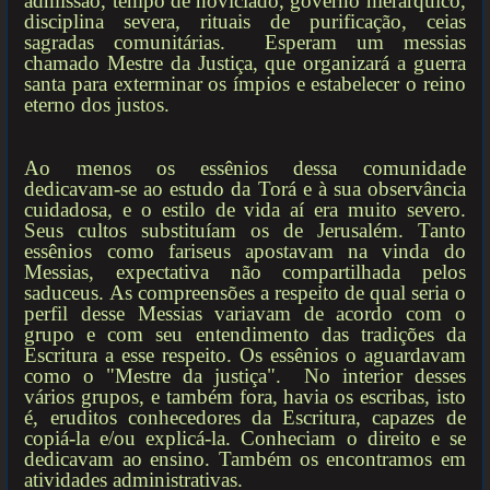
admissão, tempo de noviciado, governo hierárquico,
disciplina severa, rituais de purificação, ceias
sagradas comunitárias. Esperam um messias
chamado Mestre da Justiça, que organizará a guerra
santa para exterminar os ímpios e estabelecer o reino
eterno dos justos.
Ao menos os essênios dessa comunidade
dedicavam-se ao estudo da Torá e à sua observância
cuidadosa, e o estilo de vida aí era muito severo.
Seus cultos substituíam os de Jerusalém. Tanto
essênios como fariseus apostavam na vinda do
Messias, expectativa não compartilhada pelos
saduceus. As compreensões a respeito de qual seria o
perfil desse Messias variavam de acordo com o
grupo e com seu entendimento das tradições da
Escritura a esse respeito. Os essênios o aguardavam
como o "Mestre da justiça". No interior desses
vários grupos, e também fora, havia os escribas, isto
é, eruditos conhecedores da Escritura, capazes de
copiá-la e/ou explicá-la. Conheciam o direito e se
dedicavam ao ensino. Também os encontramos em
atividades administrativas.