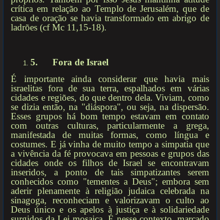
crítica em relação ao Templo de Jerusalém, que de
casa de oração se havia transformado em abrigo de
ladrões (cf Mc 11,15-18).
5.
Fora de Israel
É importante ainda considerar que havia mais
israelitas fora de sua terra, espalhados em várias
cidades e regiões, do que dentro dela. Viviam, como
se dizia então, na "diáspora", ou seja, na dispersão.
Esses grupos há bom tempo estavam em contato
com outras culturas, particularmente a grega,
manifestada de muitas formas, como língua e
costumes. E já vinha de muito tempo a simpatia que
a vivência da fé provocava em pessoas e grupos das
cidades onde os filhos de Israel se encontravam
inseridos, a ponto de tais simpatizantes serem
conhecidos como "tementes a Deus"; embora sem
aderir plenamente à religião judaica celebrada na
sinagoga, reconheciam e valorizavam o culto ao
Deus único e os apelos à justiça e à solidariedade
surgidos da Lei mosaica. É nesse contexto, marcado