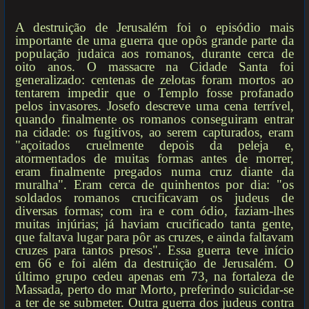
A destruição de Jerusalém foi o episódio mais
importante de uma guerra que opôs grande parte da
população judaica aos romanos, durante cerca de
oito anos. O massacre na Cidade Santa foi
generalizado: centenas de zelotas foram mortos ao
tentarem impedir que o Templo fosse profanado
pelos invasores. Josefo descreve uma cena terrível,
quando finalmente os romanos conseguiram entrar
na cidade: os fugitivos, ao serem capturados, eram
"açoitados cruelmente depois da peleja e,
atormentados de muitas formas antes de morrer,
eram finalmente pregados numa cruz diante da
muralha". Eram cerca de quinhentos por dia: "os
soldados romanos crucificavam os judeus de
diversas formas; com ira e com ódio, faziam-lhes
muitas injúrias; já haviam crucificado tanta gente,
que faltava lugar para pôr as cruzes, e ainda faltavam
cruzes para tantos presos". Essa guerra teve início
em 66 e foi além da destruição de Jerusalém. O
último grupo cedeu apenas em 73, na fortaleza de
Massada, perto do mar Morto, preferindo suicidar-se
a ter de se submeter. Outra guerra dos judeus contra