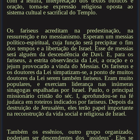
com a leitura, interpretação dos textos bíblicos e
oração, torna-se expressão religiosa oposta ao
sistema cultual e sacrifical do Templo.
Os fariseus acreditam na predestinação, na
ressurreição e no messianismo. Esperam um messias
político-espiritual, cuja função será precipitar o fim
dos tempos e a libertação de Israel. Esse de messias
será alguém da descendência de Davi. E, para os
fariseus, a estrita observância da Lei, a oração e o
jejum provocarão a vinda do Messias. Os fariseus e
os doutores da Lei simpatizam-se, a ponto de muitos
doutores da Lei serem também fariseus. Eram muito
populares, e exerciam liderança nas inúmeras
sinagogas espalhadas por Israel. Paulo, o principal
missionário cristão do séc. I, aprofundou-se na fé
judaica em roteiros indicados por fariseus. Depois da
destruição de Jerusalém, eles terão papel importante
na reconstrução da vida social e religiosa de Israel.
Também os essênios, outro grupo organizado,
poderiam ser descendentes dos "assideus". Eles se