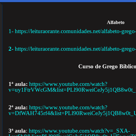
Alfabeto
1- https://leituraorante.comunidades.net/alfabeto-greg
2-
https://leituraorante.comunidades.net/alfabeto-grego-
Curso de Grego Biblic
1ª aula:
https://www.youtube.com/watch?
v=uy1FtrVWcGM&list=PLl90RweiCeJy5j1QB8w0
2ª aula:
https://www.youtube.com/watch?
v=DfWAH745rf4&list=PLl90RweiCeJy5j1QB8w0t
3ª aula
:
https://www.youtube.com/watch?v=_SXA-