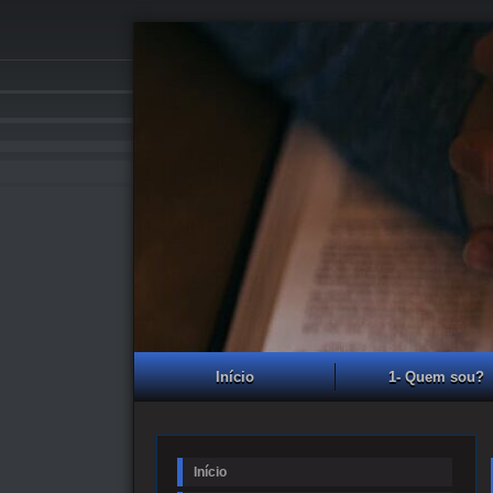
Início
1- Quem sou?
Início