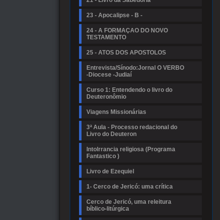
21 - Livro da Sabedoria
23 - Apocalipse - B -
24 - A FORMAÇAO DO NOVO
TESTAMENTO
25 - ATOS DOS APOSTOLOS
Entrevista/Sínodo:Jornal O VERBO
-Diocese -Judiaí
Curso 1: Entendendo o livro do
Deuteronômio
Viagens Missionárias
3ª Aula - Processo redacional do
Livro do Deuteron
Intolrrancia religiosa (Programa
Fantastico )
Livro de Ezequiel
1- Cerco de Jericó: uma crítica
Cerco de Jericó, uma releitura
bíblico-litúrgica