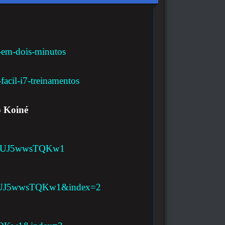
o-em-dois-minutos
facil-i7-treinamentos
o Koiné
t_UJ5wwsTQKw1
_UJ5wwsTQKw1&index=2