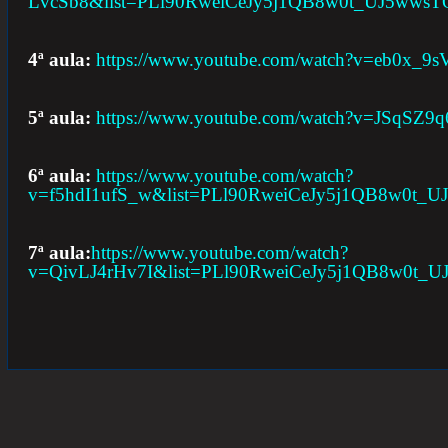
LvcSb8&list=PLl90RweiCeJy5j1QB8w0t_UJ5wws
4ª aula:
https://www.youtube.com/watch?v=eb0x_
5ª aula:
https://www.youtube.com/watch?v=JSqSZ9
6ª aula:
https://www.youtube.com/watch?
v=f5hdI1ufS_w&list=PLl90RweiCeJy5j1QB8w0t_
7ª aula:
https://www.youtube.com/watch?
v=QivLJ4rHv7I&list=PLl90RweiCeJy5j1QB8w0t_