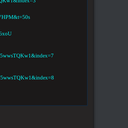
TQKw1&index=3
9sVHPM&t=50s
q6xoU
UJ5wwsTQKw1&index=7
UJ5wwsTQKw1&index=8