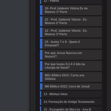
12 - Vídeos
20- Prof Jaldemir Vitório Ev de
Mateus-1ª Parte
21 - Prof. Jaldemir Vitorio - Ev.
Mateus 2ª Parte
22 - Prof. Jaldemir Vitorio - Ev.
Mateus 3ª Parte
25 - Isaias 7 e 9 - Quem é
Emanuel?
Por que Jesus Nasceu em
Nazaré?
Por que Isaias 9,1-6 é lido na
Liturgia de Natal?
Mês Bíblico 2021: Carta aos
Gálatas
Mê Bíblico 2022: Livro de Josué
13 - Minhas fotos
14. Formação do Antigo Testamento
15 - Evangelho de Marcos - Ano B