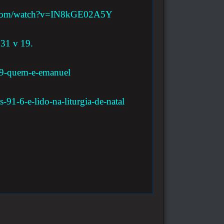
e.com/watch?v=IN8kGE02A5Y
 31 v 19.
-e-9-quem-e-emanuel
s-91-6-e-lido-na-liturgia-de-natal