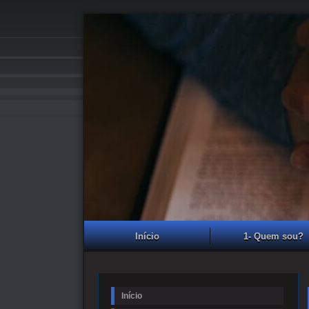
Início
1- Quem sou?
Início