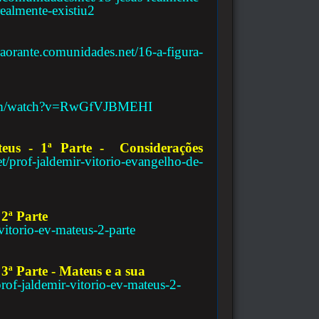
realmente-existiu2
uraorante.comunidades.net/16-a-figura-
com/watch?v=RwGfVJBMEHI
teus -
1ª Parte - Considerações
et/prof-jaldemir-vitorio-evangelho-de-
 2
ª Parte
vitorio-ev-mateus-2-parte
3ª Parte - Mateus e a sua
prof-jaldemir-vitorio-ev-mateus-2-