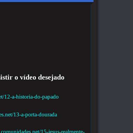
istir o vídeo desejado
et/12-a-historia-do-papado
es.net/13-a-porta-dourada
te.comunidades.net/15-jesus-realmente-