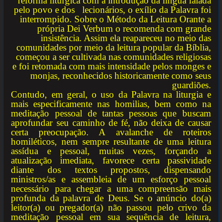
reforma lit
úrgica com a introdução da língua falada
pelo povo e dos lecionários, o exílio da Palavra foi
interrompido. Sobre o Método da Leitura Orante a
própria Dei Verbum o recomenda com grande
insistência. Assim ela reapareceu no meio das
comunidades por meio da leitura popular da Bíblia,
começou a ser cultivada nas comunidades religiosas
e foi retomada com mais intensidade pelos monges e
monjas, reconhecidos historicamente como seus
guardiões.
Contudo, em geral, o uso da Palavra na liturgia e
mais especificamente nas homilias, bem como na
meditação pessoal de tantas pessoas que buscam
aprofundar seu caminho de fé, não deixa de causar
certa preocupação. A avalanche de roteiros
homiléticos, nem sempre resultante de uma leitura
assídua e pessoal, muitas vezes, forçando a
atualização imediata, favorece certa passividade
diante dos textos propostos, dispensando
ministros/as e assembleia de um esforço pessoal
necessário para chegar a uma compreensão mais
profunda da palavra de Deus. Se o anúncio do(a)
leitor(a) ou pregador(a) não passou pelo crivo da
meditação pessoal em sua sequência de leitura,