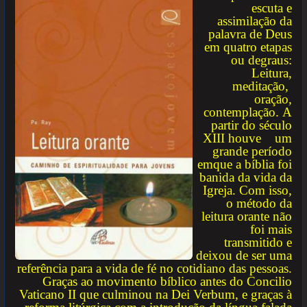
escuta e
assimilação da
palavra de Deus
em quatro etapas
ou degraus:
Leitura,
meditação,
oração,
contemplação.
A
partir do século
XIII houve um
grande período
emque a bíblia foi
b
anida da vida da
Igreja. Com isso,
o método da
leitura orante não
foi mais
transmitido e
deixou de ser uma
referência para a vida de fé no cotidiano das pessoas.
Graças ao movimento bíblico antes do Concilio
Vaticano II que culminou na Dei Verbum, e graças à