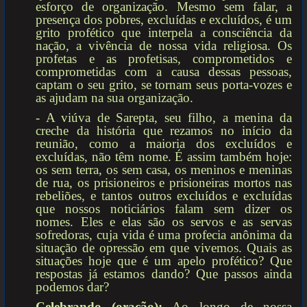
esforço de organização. Mesmo sem falar, a
presença dos pobres, excluídas e excluídos, é um
grito profético que interpela a consciência da
nação, a vivência de nossa vida religiosa. Os
profetas e as profetisas, comprometidos e
comprometidas com a causa dessas pessoas,
captam o seu grito, se tornam seus porta-vozes e
as ajudam na sua organização.
- A viúva de Sarepta, seu filho, a menina da
creche da história que rezamos no início da
reunião, como a maioria dos excluídos e
excluídas, não têm nome. É assim também hoje:
os sem terra, os sem casa, os meninos e meninas
de rua, os prisioneiros e prisioneiras mortos nas
rebeliões, e tantos outros excluídos e excluídas
que nossos noticiários falam sem dizer os
nomes. Eles e elas são os servos e as servas
sofredoras, cuja vida é uma profecia anônima da
situação de opressão em que vivemos. Quais as
situações hoje que é um apelo profético? Que
respostas já estamos dando? Que passos ainda
podemos dar?
Celebrando (oração):
Ao longo de nossa