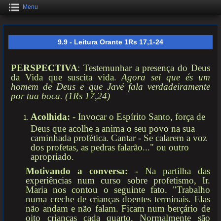
Menu
9.9 - Leitura Orante 1Rs 17,1-24
PERSPECTIVA
: Testemunhar a presença do Deus
da Vida que suscita vida.
Agora sei que és um
homem de Deus e que Javé fala verdadeiramente
por tua boca. (1Rs 17,24)
Acolhida:
- Invocar o Espírito Santo, força de
Deus que acolhe a anima o seu povo na sua
caminhada profética. Cantar - Se calarem a voz
dos profetas, as pedras falarão..." ou outro
apropriado.
Motivando a conversa:
- Na partilha das
experiências num curso sobre profetismo, Ir.
Maria nos contou o seguinte fato. "Trabalho
numa creche de crianças doentes terminais. Elas
não andam e não falam. Ficam num berçário de
oito crianças cada quarto. Normalmente são