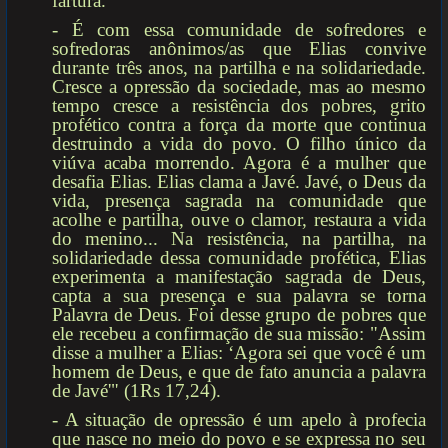
fartura.
- É com essa comunidade de sofredores e
sofredoras anônimos/as que Elias convive
durante três anos, na partilha e na solidariedade.
Cresce a opressão da sociedade, mas ao mesmo
tempo cresce a resistência dos pobres, grito
profético contra a força da morte que continua
destruindo a vida do povo. O filho único da
viúva acaba morrendo. Agora é a mulher que
desafia Elias. Elias clama a Javé. Javé, o Deus da
vida, presença sagrada na comunidade que
acolhe e partilha, ouve o clamor, restaura a vida
do menino... Na resistência, na partilha, na
solidariedade dessa comunidade profética, Elias
experimenta a manifestação sagrada de Deus,
capta a sua presença e sua palavra se torna
Palavra de Deus. Foi desse grupo de pobres que
ele recebeu a confirmação de sua missão: "Assim
disse a mulher a Elias: ‘Agora sei que você é um
homem de Deus, e que de fato anuncia a palavra
de Javé'" (1Rs 17,24).
- A situação de opressão é um apelo à profecia
que nasce no meio do povo e se expressa no seu