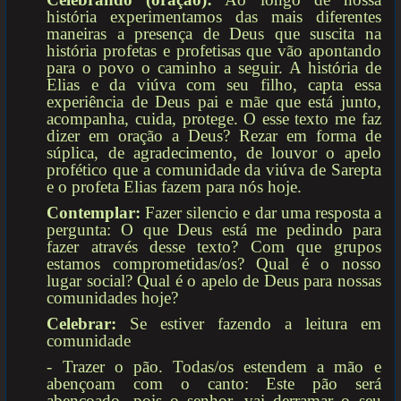
história experimentamos das mais diferentes
maneiras a presença de Deus que suscita na
história profetas e profetisas que vão apontando
para o povo o caminho a seguir. A história de
Elias e da viúva com seu filho, capta essa
experiência de Deus pai e mãe que está junto,
acompanha, cuida, protege. O esse texto me faz
dizer em oração a Deus? Rezar em forma de
súplica, de agradecimento, de louvor o apelo
profético que a comunidade da viúva de Sarepta
e o profeta Elias fazem para nós hoje.
Contemplar:
Fazer silencio e dar uma resposta a
pergunta: O que Deus está me pedindo para
fazer através desse texto? Com que grupos
estamos comprometidas/os? Qual é o nosso
lugar social? Qual é o apelo de Deus para nossas
comunidades hoje?
Celebrar:
Se estiver fazendo a leitura em
comunidade
- Trazer o pão. Todas/os estendem a mão e
abençoam com o canto: Este pão será
abençoado, pois o senhor. vai derramar o seu