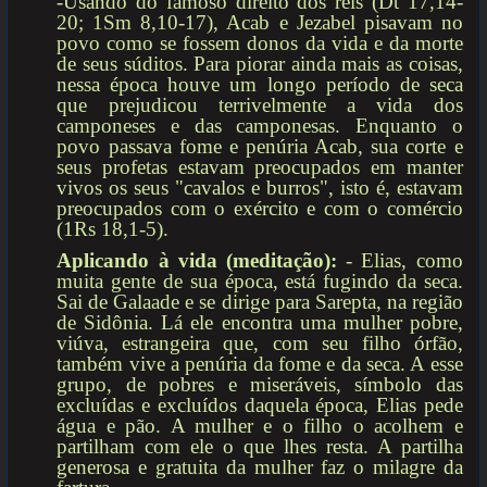
-Usando do famoso direito dos reis (Dt 17,14-
20; 1Sm 8,10-17), Acab e Jezabel pisavam no
povo como se fossem donos da vida e da morte
de seus súditos. Para piorar ainda mais as coisas,
nessa época houve um longo período de seca
que prejudicou terrivelmente a vida dos
camponeses e das camponesas. Enquanto o
povo passava fome e penúria Acab, sua corte e
seus profetas estavam preocupados em manter
vivos os seus "cavalos e burros", isto é, estavam
preocupados com o exército e com o comércio
(1Rs 18,1-5).
Aplicando à vida (meditação):
- Elias, como
muita gente de sua época, está fugindo da seca.
Sai de Galaade e se dirige para Sarepta, na região
de Sidônia. Lá ele encontra uma mulher pobre,
viúva, estrangeira que, com seu filho órfão,
também vive a penúria da fome e da seca. A esse
grupo, de pobres e miseráveis, símbolo das
excluídas e excluídos daquela época, Elias pede
água e pão. A mulher e o filho o acolhem e
partilham com ele o que lhes resta. A partilha
generosa e gratuita da mulher faz o milagre da