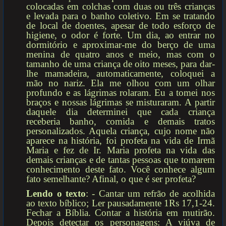
colocadas em colchas com duas ou três crianças
e levada para o banho coletivo. Em se tratando
de local de doentes, apesar de todo esforço de
higiene, o odor é forte. Um dia, ao entrar no
dormitório e aproximar-me do berço de uma
menina de quatro anos e meio, mas com o
tamanho de uma criança de oito meses, para dar-
lhe mamadeira, automaticamente, coloquei a
mão no nariz. Ela me olhou com um olhar
profundo e as lágrimas rolaram. Eu a tomei nos
braços e nossas lágrimas se misturaram. A partir
daquele dia determinei que cada criança
receberia banho, comida e demais tratos
personalizados. Aquela criança, cujo nome não
aparece na história, foi profeta na vida de Irmã
Maria e fez de Ir. Maria profeta na vida das
demais crianças e de tantas pessoas que tomarem
conhecimento deste fato. Você conhece algum
fato semelhante? Afinal, o que é ser profeta?
Lendo o texto
: - Cantar um refrão de acolhida
ao texto bíblico; Ler pausadamente 1Rs 17,1-24.
Fechar a Bíblia. Contar a história em mutirão.
Depois detectar os personagens: A viúva de